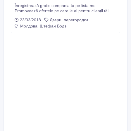
Înregistrează gratis compania ta pe lista.md.
Promovează ofertele pe care le ai pentru clienții tăi.
Colectează emailurile clienților pentru a fi informați să
23/03/2018
Двери, перегородки
lase recenzii pe pagina companiei tale..
Молдова, Штефан Водэ