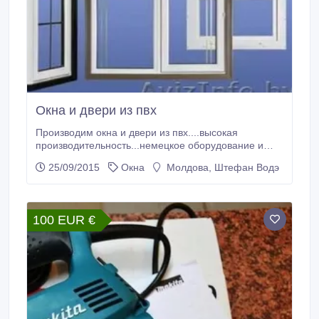
Окна и двери из пвх
Производим окна и двери из пвх....высокая
производительность...немецкое оборудование и
матерьял....деталий по тел 069122918.
25/09/2015
Окна
Молдова, Штефан Водэ
100 EUR €