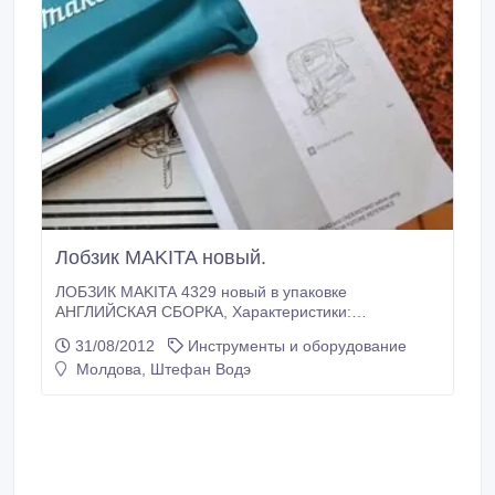
Лобзик MAKITA новый.
ЛОБЗИК MAKITA 4329 новый в упаковке
АНГЛИЙСКАЯ СБОРКА, Характеристики:
Потребляемая мощность: 450 Вт Частота холостого
31/08/2012
Инструменты и оборудование
хода: 500-3100 об/мин Длина хода: 18 мм
Молдова, Штефан Водэ
Габаритная длина: 223 мм Глубина распила: в
дереве 65 мм - в стали 6 мм Сетевой шнур: 2, 0 м
Масса: 1, 9 кг.