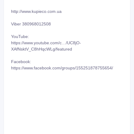
http://www.kupieco.com.ua
Viber 380968012508
YouTube:
https://www.youtube.com/c…/UC8jO-
XAfNsktV_C8hHqcWLg/featured
Facebook:
https://www.facebook.com/groups/155251878755654/