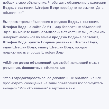
добавить свое объявление. Чтобы дать объявление в категории
Водные растения
,
Штефан Водэ
перейдите по ссылке
"Дать
объявление"
.
Вы просмотрели объявления в разделе
Водные растения,
Штефан Водэ
на сайте AdMir - мир бесплатных объявлений.
Здесь вы можете найти
объявления
от частных лиц, фирм или
интернет магазинов по темам
продажа Водные растения,
Штефан Водэ
,
купить Водные растения, Штефан Водэ
,
сдам Штефан Водэ
,
сниму Штефан Водэ
, продам
недвижимость в городе Штефан Водэ.
AdMir это
доска объявлений
, где любой желающий может
разместить
бесплатные объявления
.
Чтобы отредактировать ранее добавленные объявления или
просмотреть сообщения на ваши объявления воспользуйтесь
вкладкой
"Мои объявления"
в верхнем меню.