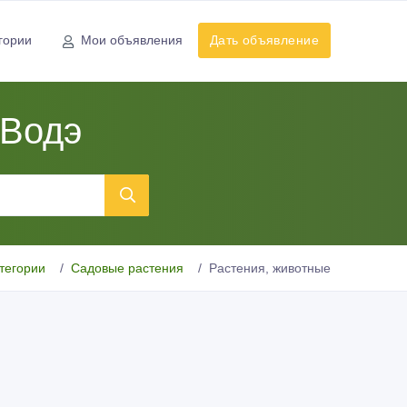
гории
Мои объявления
Дать объявление
 Водэ
тегории
Садовые растения
Растения, животные