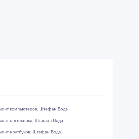
монт компьютеров, Штефан Водэ
монт оргтехники, Штефан Водэ
монт ноутбуков, Штефан Водэ